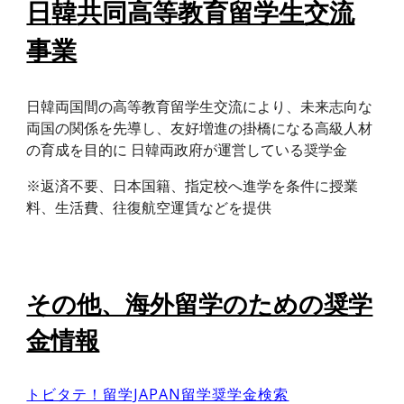
日
韓
共同高等教育留学生交流
事業
日韓両国間の高等教育留学生交流により、未来志向な
両国の関係を先導し、友好増進の掛橋になる高級人材
の育成を目的に 日韓両政府が運営している奨学金
※返済不要、日本国籍、指定校へ進学を条件に授業
料、生活費、往復航空運賃などを提供
その他、海外留学のための奨学
金
情報
トビタテ！留学JAPAN留学奨学金検索