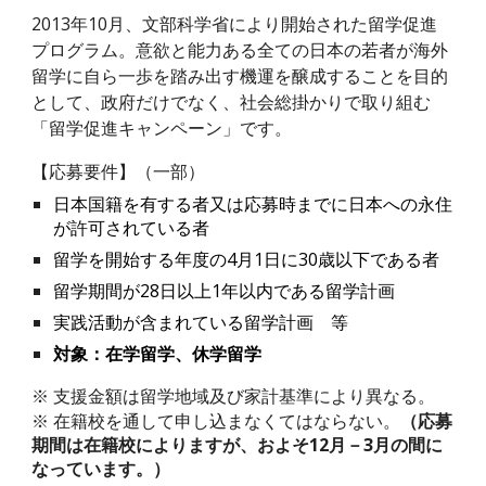
2013年10月、
文部科学省
により開始された留学促進
プログラム。
意欲と能力ある全ての日本の若者
が
海外
留学に自ら一歩を踏み出す機運を醸成することを目的
として、政府だけでなく、社会総掛かりで取り組む
「留学促進キャンペーン」です。
【応募要件】（一部）
日本国籍を有する者又は応募時までに日本への永住
が許可されている者
留学を開始する年度の4月1日に30歳以下である者
留学期間が28日以上1年以内である留学計画
実践活動が含まれている留学計画 等
対象：在学留学、休学留学
※ 支援金額は留学
地域
及び家計基準により異なる。
※ 在籍校を通して申し込まなくてはならない。
（応募
期間は在籍校によりますが、およそ
12
月－
3
月の間に
なっています。）