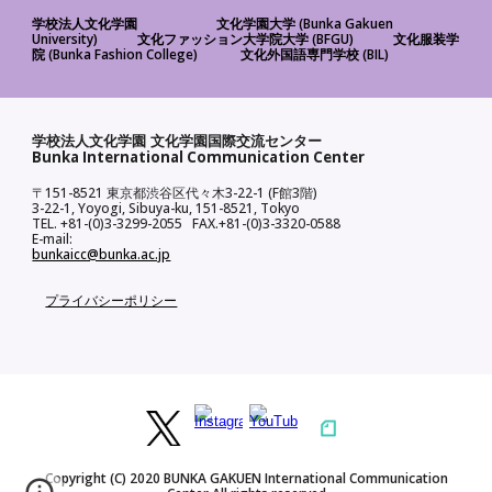
(Bunka Gakuen
学校法人文化学園
文化学園大学
University)
(BFGU)
文化ファッション大学院大学
文化服装学
(Bunka Fashion College)
(BIL)
院
文化外国語専門学校
学校法人文化学園 文化学園国際交流センター
Bunka International Communication Center
〒151-8521
3-22-1 (F館3階)
東京都渋谷区代々木
3-22-1, Yoyogi, Sibuya-ku, 151-8521, Tokyo
TEL. +81-(0)3-3299-2055 FAX.+81-(0)3-3320-0588
E-mail
:
bunkaicc@bunka.ac.jp
プライバシーポリシー
Copyright (C) 2020 BUNKA GAKUEN International Communication