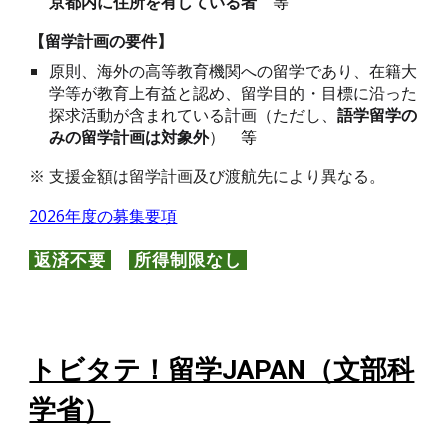
京都内に住所を有している者
等
【
留学計画の要件
】
原則、海外の高等教育機関への留学であり、在籍大
学等が教育上有益と認め、留学目的・目標に沿った
探求活動が含まれている計画（ただし、
語学留学の
みの留学計画は対象外
）
等
※ 支援金額は留学計画及び渡航先により異なる。
2026年度の募集要項
返済不要
所得制限なし
トビタテ！留学JAPAN（文部科
学省）