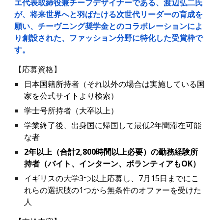
エ代表取締役兼チーフデザイナーである、渡辺弘二氏
が、将来世界へと羽ばたける次世代リーダーの育成を
願い、チーヴニング奨学金とのコラボレーションによ
り創設された、ファッション分野に特化した受賞枠で
す。
【
応募
資格】
日本国籍所持者
（
それ以外の場合は実施している国
家を
公式
サイトより検索
）
学士号所持者
（
大卒以上
）
学業終了後、
出身国
に帰国して最低2年間滞在可能
な
者
2年以上
（合計
2,800時間以上必要
）
の勤務経験所
持者（バイト
、
インターン
、
ボランティアもOK）
イギリスの大学3つ以上応募し、7月15日までにこ
れらの選択肢の1つから無条件のオファーを受けた
人