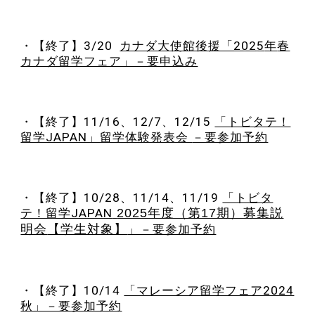
・【終了】
3
/20
カナダ大使館後援「202
5
年
春
カナダ留学フェア」－要申込み
・【終了】11/
16、12/7、12/15
「トビタテ！
留学JAPAN」留学体験発表会
－要参加予約
・【終了】1
0
/28、1
1
/14、1
1
/19
「トビタ
テ！留学JAPAN
2025年度（第17期）募集説
明会
【学⽣対象】
」－要参加予約
・【終了】10/14
「マレーシア留学フェア2024
秋」－要参加予約