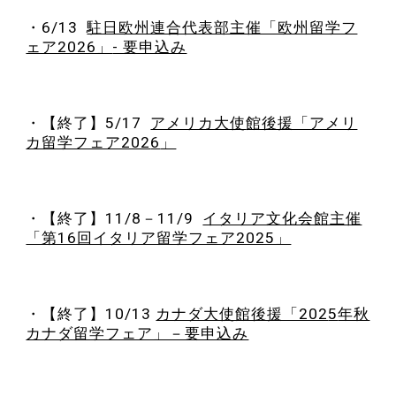
・6/13
駐日欧州連合代表部主催「欧州留学フ
ェア2026」
- 要申込み
・【終了】
5
/
17
アメリカ大使
館後援「アメリ
カ留学フェア202
6
」
・【終了】11
/8－11/9
イタリア文化会館主催
「第16回イタリア留学フェア2025」
・【終了】
10/13
カナダ大使館後援「202
5
年秋
カナダ留学フェア」－要申込み