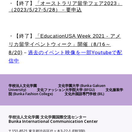
・【終了】
「オーストラリア留学フェア2023」
（2023/5/27-5/28）－要申込
・【終了】
「
EducationUSA Week 2021 - アメ
リカ留学イベントウィーク
」
開催（8/16
～
8/20)
－
過去のイベント映像を一部Youtubeで配
信中
(Bunka Gakuen
学校法人文化学園
文化学園大学
University)
(BFGU)
文化ファッション大学院大学
文化服装学
(Bunka Fashion College)
(BIL)
院
文化外国語専門学校
学校法人文化学園 文化学園国際交流センター
Bunka International Communication Center
〒151-8521
3-22-1 (F館3階)
東京都渋谷区代々木